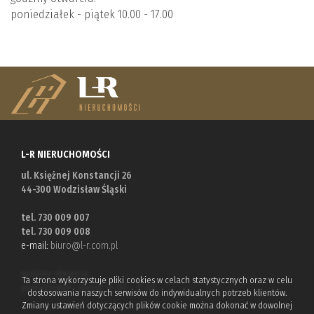
poniedziałek - piątek 10.00 - 17.00
Hale
Obiekty
Kalkulato
Kontakt
L-R NIERUCHOMOŚCI
Notatnik
ul. Księżnej Konstancji 26
44-300 Wodzisław Śląski
tel. 730 009 007
tel. 730 009 008
e-mail:
biuro@l-r.com.pl
godziny otwarcia:
Ta strona wykorzystuje pliki cookies w celach statystycznych oraz w celu
poniedziałek - piątek 10.00 - 17.00
dostosowania naszych serwisów do indywidualnych potrzeb klientów.
Zmiany ustawień dotyczących plików cookie można dokonać w dowolnej