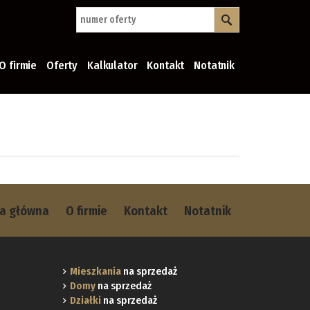
O firmie
Oferty
Kalkulator
Kontakt
Notatnik
na główna
O firmie
Kontakt
Notatnik
Mieszkania
na sprzedaż
Domy
na sprzedaż
Działki
na sprzedaż