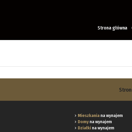
Strona główna
Stro
Mieszkania
na wynajem
Domy
na wynajem
Działki
na wynajem