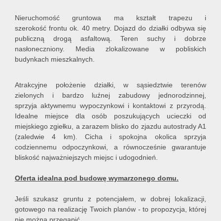
Nieruchomość gruntowa ma kształt trapezu i
szerokość frontu ok. 40 metry. Dojazd do działki odbywa się
publiczną drogą asfaltową. Teren suchy i dobrze
nasłoneczniony. Media zlokalizowane w pobliskich
budynkach mieszkalnych.
Atrakcyjne położenie działki, w sąsiedztwie terenów
zielonych i bardzo luźnej zabudowy jednorodzinnej,
sprzyja aktywnemu wypoczynkowi i kontaktowi z przyrodą.
Idealne miejsce dla osób poszukujących ucieczki od
miejskiego zgiełku, a zarazem blisko do zjazdu autostrady A1
(zaledwie 4 km). Cicha i spokojna okolica sprzyja
codziennemu odpoczynkowi, a równocześnie gwarantuje
bliskość najważniejszych miejsc i udogodnień.
Oferta idealna pod budowę wymarzonego domu.
Jeśli szukasz gruntu z potencjałem, w dobrej lokalizacji,
gotowego na realizację Twoich planów - to propozycja, której
nie można przegapić.