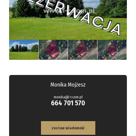
Hale
Obiekty
Kalkulato
Kontakt
Notatnik
Monika Mojżesz
monika@l-r.com.pl
664 701 570
zostaw wiadomość