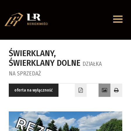
Strona
główna
O
ŚWIERKLANY,
ŚWIERKLANY DOLNE
firmie
DZIAŁKA
Oferty
NA SPRZEDAŻ
Mieszkan
oferta na wyłączność
Domy
Dzialki
Lokale