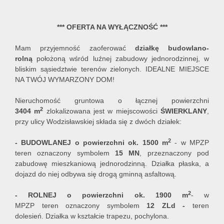
*** OFERTA NA WYŁĄCZNOŚĆ ***
Mam przyjemność zaoferować
działkę budowlano-
rolną
położoną wśród luźnej zabudowy jednorodzinnej, w
bliskim sąsiedztwie terenów zielonych. IDEALNE MIEJSCE
NA TWÓJ WYMARZONY DOM!
Nieruchomość gruntowa o łącznej powierzchni
2
3404
m
zlokalizowana jest w miejscowości
ŚWIERKLANY
,
przy ulicy Wodzisławskiej składa się z dwóch działek:
2
-
BUDOWLANEJ o powierzchni ok. 1500 m
- w MPZP
teren oznaczony symbolem
15 MN
, przeznaczony pod
zabudowę mieszkaniową jednorodzinną. Działka płaska, a
dojazd do niej odbywa się drogą gminną asfaltową.
2
- ROLNEJ o powierzchni ok. 1900 m
- w
MPZP teren oznaczony symbolem
12 ZLd -
teren
dolesień. Działka w kształcie trapezu, pochylona.