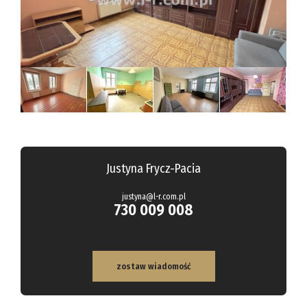
Hale
Obiekty
Kalkulato
Kontakt
Notatnik
Justyna Frycz-Pacia
justyna@l-r.com.pl
730 009 008
zostaw wiadomość