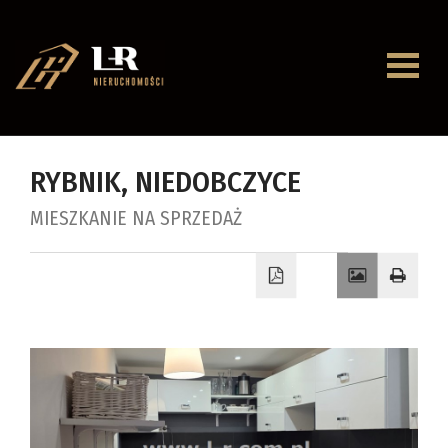
Strona
główna
O
RYBNIK,
NIEDOBCZYCE
firmie
MIESZKANIE NA SPRZEDAŻ
Oferty
Mieszkan
Domy
Dzialki
Lokale