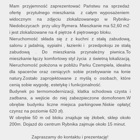
Mam przyjemność zaprezentować Państwu na sprzedaż
ofertę przytulnego mieszkania z całym wyposażeniem
widocznym na zdjęciu zlokalizowanego w Rybniku-
Niedobczycach przy ulicy Rymera. Mieszkanie ma 52,60 m2
i jest zlokalizowane na 4 piętrze 4 piętrowego bloku.
Nieruchomość składa się z z kuchni z stałą zabudową,
salonu z jadalnią, sypialni , łazienki i przedpokoju ze stałą
zabudową . Do mieszkania przynależny piwnica.To
mieszkanie łączy komfortowy styl życia z świetną lokalizacją.
Nieruchomość położona w pobliżu Parku Czempiela, idealna
dla spacerów oraz ceniących sobie przebywanie na łonie
natury.Zostało
zaprojektowane z myślą o osobach, które
cenią sobie wygodę, estetykę i funkcjonalność.
Budynek po termomodernizacji, klatka schodowa czysta i
zadbana, a wejście do niej zabezpieczone domofonem.W
obrębie budynku liczne miejsca parkingowe.Niskie opłaty(
czynsz na poziomie 620 zł).
W obrębie 50 m od bloku znajduje się żłobek, sklep około
200m. Dojazd do centrum Rybnika zajmuje około 15 minut.
Zapraszamy do kontaktu i prezentację!