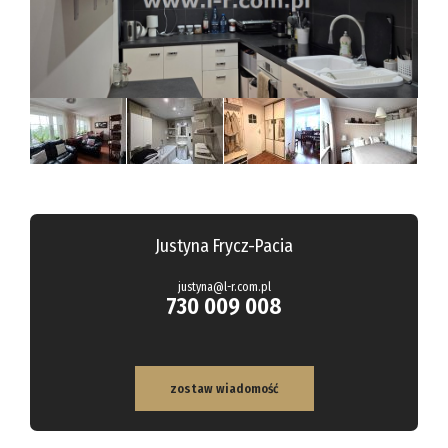
Hale
Obiekty
Kalkulato
Kontakt
Notatnik
Justyna Frycz-Pacia
justyna@l-r.com.pl
730 009 008
zostaw wiadomość