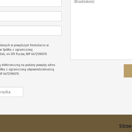
odanych w powyższym formularzu w
w Spółka z ograniczoną
 54A, 44-370 Pszów, NIP 6472590070.
elektroniczną na podany powyżej adres
półka z ograniczoną odpowiedzialnością
NIP 6472590070.
Stro