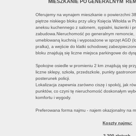
MIESZKANIE PO GENERALNYM RE
Oferujemy na wynajem mieszkanie o powierzchni 3
piętrze niskiego bloku przy ulicy Księcia Witolda w 
aneksu kuchennego z salonem, sypialni, łazienki i p
zabudowa.Nieruchomość po generalnym remoncie, z
umeblowaną kuchnią i wyposażone w sprzęt AGD (lod
pralka), a wejście do klatki schodowej zabezpiecz
bloku znajdują się liczne miejsca parkingowe do dy
Spokojne osiedle w promieniu 2 km znajdują się przy
liczne sklepy, szkoła, przedszkole, punkty gastronom
posterunek policji.
Lokalizacja zapewnia zarówno ciszę i spokój, jak ró
punktów, co czyni tę nieruchomość doskonałym wyb
komfortu i wygody.
Preferowana forma najmu - najem okazjonalny na mi
Koszty najmu:
2.200 złotych