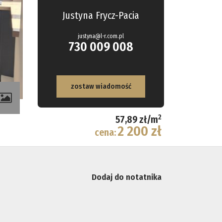
Justyna Frycz-Pacia
justyna@l-r.com.pl
730 009 008
zostaw wiadomość
2
57,89 zł/m
2 200 zł
cena:
Dodaj do notatnika