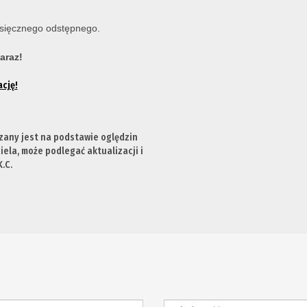
esięcznego odstępnego.
araz!
cję!
zany jest na podstawie oględzin
ela, może podlegać aktualizacji i
.C.