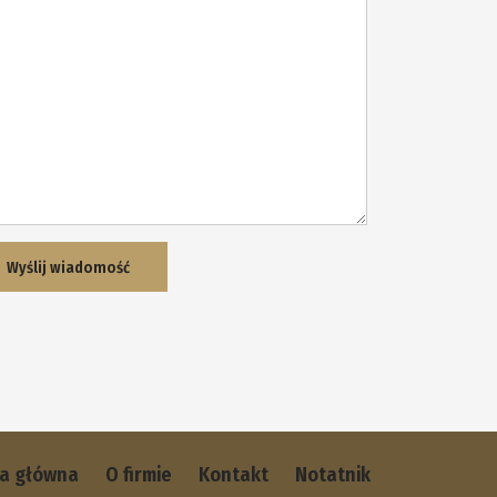
na główna
O firmie
Kontakt
Notatnik