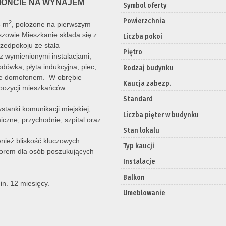
MONCIE NA WYNAJEM
Symbol oferty
Powierzchnia
2
8 m
, położone na pierwszym
Pszowie.Mieszkanie składa się z
Liczba pokoi
rzedpokoju ze stała
Piętro
 wymienionymi instalacjami,
ówka, płyta indukcyjna, piec,
Rodzaj budynku
one domofonem. W obrębie
Kaucja zabezp.
spozycji mieszkańców.
Standard
stanki komunikacji miejskiej,
Liczba pięter w budynku
iczne, przychodnie, szpital oraz
Stan lokalu
wnież bliskość kluczowych
Typ kaucji
orem dla osób poszukujących
Instalacje
Balkon
n. 12 miesięcy.
Umeblowanie