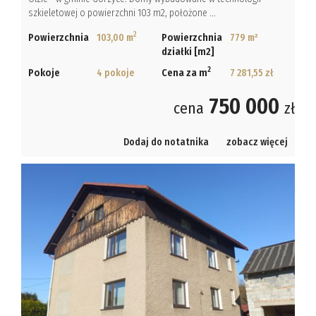
szkieletowej o powierzchni 103 m2, położone ...
2
Powierzchnia
103,00 m
Powierzchnia
779 m²
działki [m2]
2
Pokoje
4 pokoje
Cena za m
7 281,55 zł
750 000
cena
zł
Dodaj do notatnika
zobacz więcej