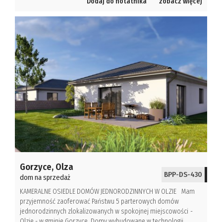
Dodaj do notatnika
zobacz więcej
Gorzyce,
Olza
BPP-DS-430
dom na sprzedaż
KAMERALNE OSIEDLE DOMÓW JEDNORODZINNYCH W OLZIE Mam
przyjemność zaoferować Państwu 5 parterowych domów
jednorodzinnych zlokalizowanych w spokojnej miejscowości -
Olzie - w gminie Gorzyce. Domy wybudowane w technologii