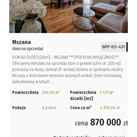
Hale
Obiekty
Kalkulato
Mszana
BPP-DS-431
dom na sprzedaż
Kontakt
DOM NA DUŻEJ DZIAŁCE - MSZANA ***OFERTA NA WYŁĄCZNOŚĆ**
Oferujemy Państwu na sprzedaż dom o powierzchni ok. 200 m2,
Notatnik
położony na dużej, niemal 35-arowej działce w spokojnej okolicy
Mszany z mnóstwem terenów zielonych wokół. Dom murowany,
wybudowany w latach ...
2
Powierzchnia
200,00 m
Powierzchnia
3 451 m²
działki [m2]
2
Pokoje
6 pokoi
Cena za m
4 350,00 zł
870 000
cena
zł