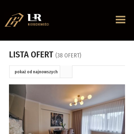
Strona
główna
O
LISTA OFERT
(38 OFERT)
firmie
Oferty
pokaż od najnowszych
Mieszkan
Domy
Dzialki
Lokale