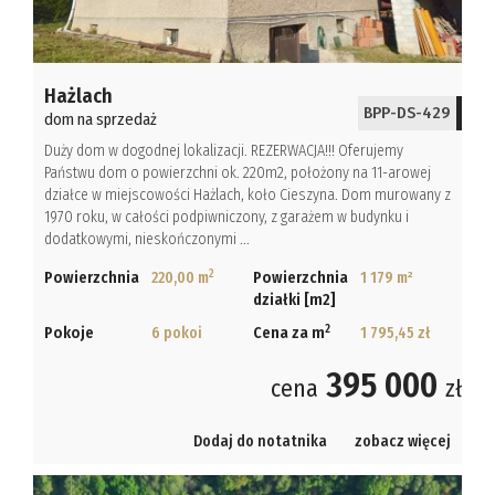
Hażlach
BPP-DS-429
dom na sprzedaż
Duży dom w dogodnej lokalizacji. REZERWACJA!!! Oferujemy
Państwu dom o powierzchni ok. 220m2, położony na 11-arowej
działce w miejscowości Hażlach, koło Cieszyna. Dom murowany z
1970 roku, w całości podpiwniczony, z garażem w budynku i
dodatkowymi, nieskończonymi ...
2
Powierzchnia
220,00 m
Powierzchnia
1 179 m²
działki [m2]
2
Pokoje
6 pokoi
Cena za m
1 795,45 zł
395 000
cena
zł
Dodaj do notatnika
zobacz więcej