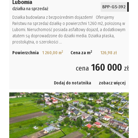
Lubomia
BPP-GS-392
działka na sprzedaż
Działka budowlana z bezpośrednim dojazdem! Oferujemy
Państwu na sprzedaż działkę o powierzchni 1.260 m2, położoną w
Lubomi. Nieruchomość posiada asfaltowy dojazd, a dodatkowym
atutem są doprowadzone do działki media. Działka płaska,
prostokątna, o szerokości ...
2
2
Powierzchnia
1 260,00 m
Cena za m
126,98 zł
160 000
cena
zł
Dodaj do notatnika
zobacz więcej