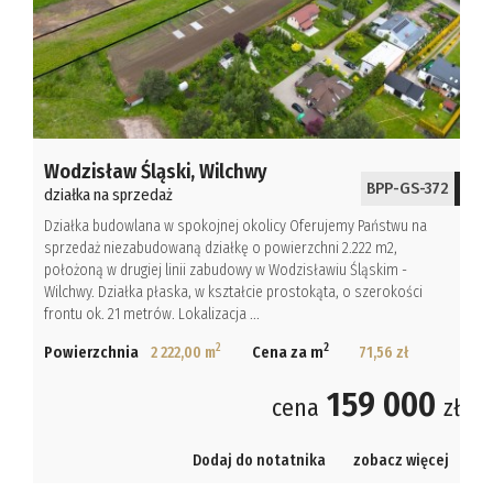
Wodzisław Śląski,
Wilchwy
BPP-GS-372
działka na sprzedaż
Działka budowlana w spokojnej okolicy Oferujemy Państwu na
sprzedaż niezabudowaną działkę o powierzchni 2.222 m2,
położoną w drugiej linii zabudowy w Wodzisławiu Śląskim -
Wilchwy. Działka płaska, w kształcie prostokąta, o szerokości
frontu ok. 21 metrów. Lokalizacja ...
2
2
Powierzchnia
2 222,00 m
Cena za m
71,56 zł
159 000
cena
zł
Dodaj do notatnika
zobacz więcej