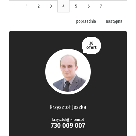
1
2
3
4
5
6
7
poprzednia
następna
38
ofert
Krzysztof Jeszka
krzysztof@l-r.com.pl
730 009 007