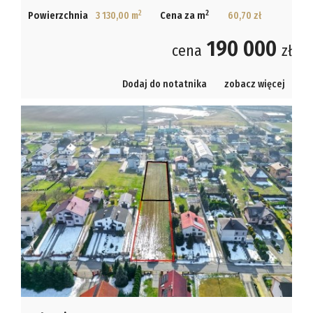
2
2
Powierzchnia
3 130,00 m
Cena za m
60,70 zł
190 000
cena
zł
Dodaj do notatnika
zobacz więcej