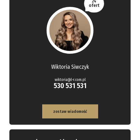
24
ofert
Wiktoria Siwczyk
wiktoria@l-r.com.pl
530 531 531
zostaw wiadomość