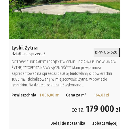
Lyski,
Żytna
BPP-GS-520
działka na sprzedaż
GOTOWY FUNDAMENT I PROJEKT W CENIE - DZIAŁKA BUDOWLANA W
ŻYTNEJ ***OFERTA NA WYŁĄCZNOŚĆ*** Mam przyjemność
zaprezentować na sprzedaż działkę budowlaną o powierzchni
1086 m2, zlokalizowaną w miejscowości Żytna, w powiecie
rybnickim. Na działce została już wykonana ...
2
2
Powierzchnia
1 086,00 m
Cena za m
164,83 zł
179 000
cena
zł
Dodaj do notatnika
zobacz więcej