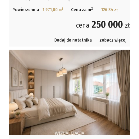
2
2
Powierzchnia
1 971,00 m
Cena za m
126,84 zł
250 000
cena
zł
Dodaj do notatnika
zobacz więcej