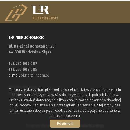
L-R NIERUCHOMOŚCI
ul. Księżnej Konstancji 26
44-300 Wodzisław Śląski
tel. 730 009 007
tel. 730 009 008
e-mail:
biuro@l-r.com.pl
godziny otwarcia:
Ta strona wykorzystuje pliki cookies w celach statystycznych oraz w celu
poniedziałek - piątek 10.00 - 17.00
dostosowania naszych serwisów do indywidualnych potrzeb klientów.
Zmiany ustawień dotyczących plików cookie można dokonać w dowolnej
chwili modyfikując ustawienia przeglądarki. Korzystanie z tej strony bez
zmian ustawień dotyczących cookies oznacza, że będą one zapisane w
pamięci urządzenia.
Rozumiem
Program dla biur nieruchomości
Galactica Virgo