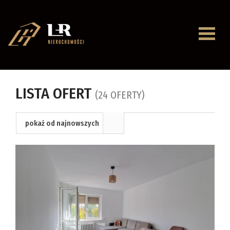
Strona
główna
O
LISTA OFERT
(24 OFERTY)
firmie
Oferty
pokaż od najnowszych
Mieszkan
Domy
Dzialki
Lokale