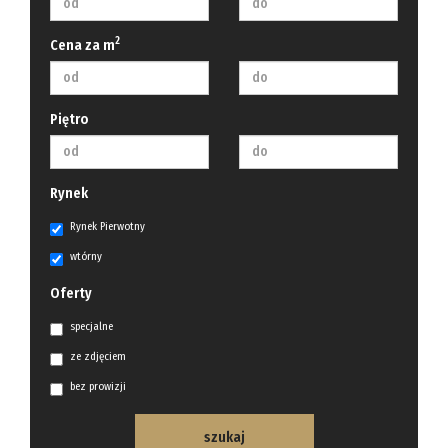
2
Cena za m
Piętro
Rynek
Rynek Pierwotny
wtórny
Oferty
specjalne
ze zdjęciem
bez prowizji