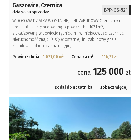
Gaszowice,
Czernica
BPP-GS-521
działka na sprzedaż
WIDOKOWA DZIAŁKA W OSTATNIEJ LINII ZABUDOWY Oferujemy na
sprzedaż działkę budowlaną o powierzchni 1071 m2,
zlokalizowaną w powiecie rybnickim - w miejscowości Czernica.
Nieruchomość znajduje się w ostatniej linii zabudowy, gdzie
zabudowa jednorodzinna ustępuje ...
2
2
Powierzchnia
1 071,00 m
Cena za m
116,71 zł
125 000
cena
zł
Dodaj do notatnika
zobacz więcej