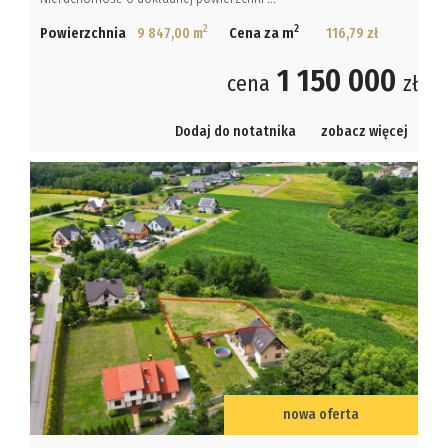
2
2
Powierzchnia
9 847,00 m
Cena za m
116,79 zł
1 150 000
cena
zł
Dodaj do notatnika
zobacz więcej
nowa oferta