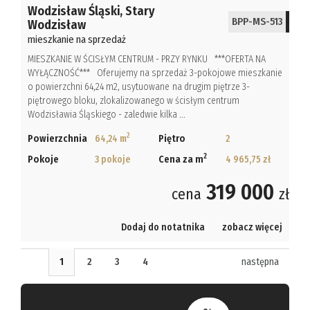
Wodzisław Śląski,
Stary
BPP-MS-513
Wodzisław
mieszkanie na sprzedaż
MIESZKANIE W ŚCISŁYM CENTRUM - PRZY RYNKU ***OFERTA NA
WYŁĄCZNOŚĆ*** Oferujemy na sprzedaż 3-pokojowe mieszkanie
o powierzchni 64,24 m2, usytuowane na drugim piętrze 3-
piętrowego bloku, zlokalizowanego w ścisłym centrum
Wodzisławia Śląskiego - zaledwie kilka ...
2
Powierzchnia
64,24 m
Piętro
2
2
Pokoje
3 pokoje
Cena za m
4 965,75 zł
319 000
cena
zł
Dodaj do notatnika
zobacz więcej
1
2
3
4
następna