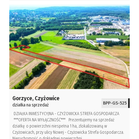
Gorzyce,
Czyżowice
BPP-GS-525
działka na sprzedaż
DZIAŁKA INWESTYCYJNA - CZYŻOWICKA STREFA GOSPODARCZA
***OFERTA NA WYŁĄCZNOŚĆ*** Prezentujemy na sprzedaż
działkę o powierzchni niespełna 1 ha, zlokalizowaną w
Czyżowicach, przy ulicy Nowej - Czyżowicka Strefa Gospodarcza.
Nieruchomość o dokładnej powierzchni ...