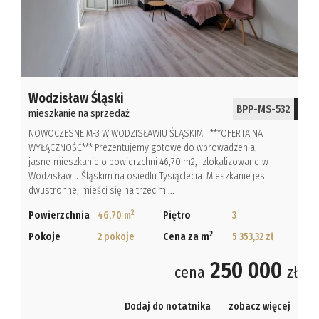
Hale
Obiekty
Kalkulato
Wodzisław Śląski
BPP-MS-532
mieszkanie na sprzedaż
Kontakt
NOWOCZESNE M-3 W WODZISŁAWIU ŚLĄSKIM ***OFERTA NA
WYŁĄCZNOŚĆ*** Prezentujemy gotowe do wprowadzenia,
Notatnik
jasne mieszkanie o powierzchni 46,70 m2, zlokalizowane w
Wodzisławiu Śląskim na osiedlu Tysiąclecia. Mieszkanie jest
dwustronne, mieści się na trzecim ...
2
Powierzchnia
46,70 m
Piętro
3
2
Pokoje
2 pokoje
Cena za m
5 353,32 zł
250 000
cena
zł
Dodaj do notatnika
zobacz więcej