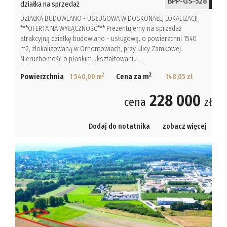
BPP-GS-528
działka na sprzedaż
DZIAŁKA BUDOWLANO - USŁUGOWA W DOSKONAŁEJ LOKALIZACJI
***OFERTA NA WYŁĄCZNOŚĆ*** Prezentujemy na sprzedaż
atrakcyjną działkę budowlano - usługową, o powierzchni 1540
m2, zlokalizowaną w Ornontowiach, przy ulicy Zamkowej.
Nieruchomość o płaskim ukształtowaniu ...
2
2
Powierzchnia
1 540,00 m
Cena za m
148,05 zł
228 000
cena
zł
Dodaj do notatnika
zobacz więcej