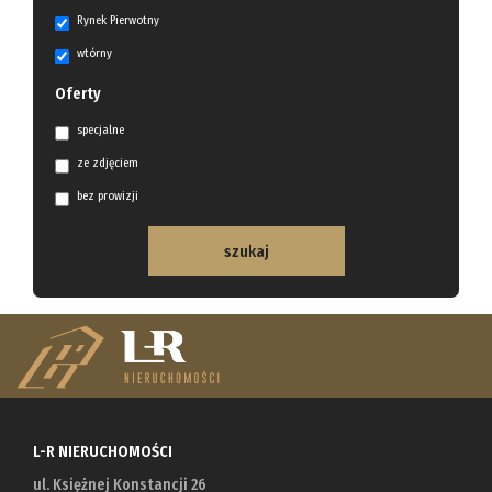
Rynek Pierwotny
wtórny
Oferty
specjalne
ze zdjęciem
bez prowizji
L-R NIERUCHOMOŚCI
ul. Księżnej Konstancji 26