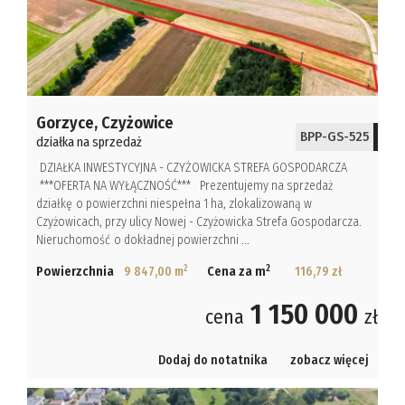
Gorzyce,
Czyżowice
BPP-GS-525
działka na sprzedaż
DZIAŁKA INWESTYCYJNA - CZYŻOWICKA STREFA GOSPODARCZA
***OFERTA NA WYŁĄCZNOŚĆ*** Prezentujemy na sprzedaż
działkę o powierzchni niespełna 1 ha, zlokalizowaną w
Czyżowicach, przy ulicy Nowej - Czyżowicka Strefa Gospodarcza.
Nieruchomość o dokładnej powierzchni ...
2
2
Powierzchnia
9 847,00 m
Cena za m
116,79 zł
1 150 000
cena
zł
Dodaj do notatnika
zobacz więcej