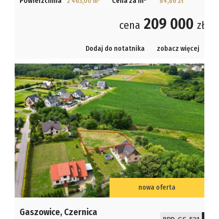
Powierzchnia
2 463,00 m
Cena za m
84,86 zł
209 000
cena
zł
Dodaj do notatnika
zobacz więcej
nowa oferta
Gaszowice,
Czernica