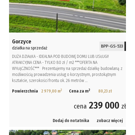
Hale
Obiekty
Kalkulato
Gorzyce
BPP-GS-533
działka na sprzedaż
Kontakt
DUŻA DZIAŁKA - IDEALNA POD BUDOWĘ DOMU LUB USŁUGI!
ATRAKCYJNA CENA - TYLKO 80 zł / m2 ***OFERTA NA
Notatnik
WYŁĄCZNOŚĆ*** Prezentujemy na sprzedaż działkę budowlaną z
możliwością prowadzenia usług o korzystnym, prostokątnym
kształcie, szerokości frontu ok. 26 metrów ...
2
2
Powierzchnia
2 979,00 m
Cena za m
80,23 zł
239 000
cena
zł
Dodaj do notatnika
zobacz więcej