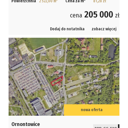
Powierzchnia
2 522,00 m
Cena za m
81,28 zł
205 000
cena
zł
Dodaj do notatnika
zobacz więcej
nowa oferta
Ornontowice