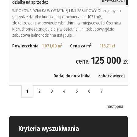
BPP-GS-521
działka na sprzedaż
WIDOKOWA DZIAŁKA W OSTATNIEJ LINII ZABUDOWY Oferujemy na
sprzedaż działkę budowlaną o powierzchni 1071 m2,
zlokalizowaną w powiecie rybnickim - w miejscowości Czernica.
Nieruchomość znajduje się w ostatniej linii zabudowy, gdzie
zabudowa jednorodzinna ustępuje ...
2
2
Powierzchnia
1 071,00 m
Cena za m
116,71 zł
125 000
cena
zł
Dodaj do notatnika
zobacz więcej
1
2
3
4
5
6
7
następna
Kryteria wyszukiwania