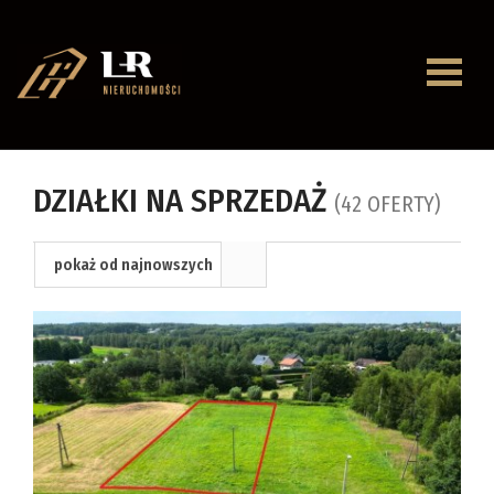
Strona
główna
O
DZIAŁKI NA SPRZEDAŻ
(42 OFERTY)
firmie
Oferty
pokaż od najnowszych
Mieszkan
Domy
Dzialki
Lokale