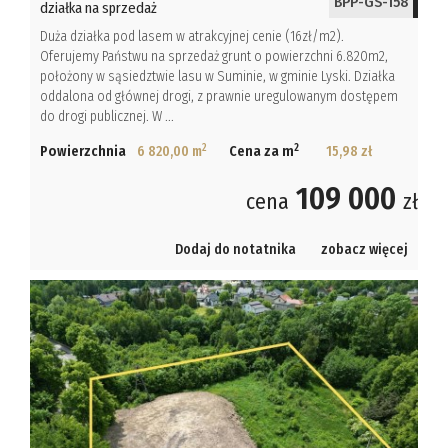
BPP-GS-158
działka na sprzedaż
Duża działka pod lasem w atrakcyjnej cenie (16zł/m2).
Oferujemy Państwu na sprzedaż grunt o powierzchni 6.820m2,
położony w sąsiedztwie lasu w Suminie, w gminie Lyski. Działka
oddalona od głównej drogi, z prawnie uregulowanym dostępem
do drogi publicznej. W ...
2
2
Powierzchnia
6 820,00 m
Cena za m
15,98 zł
109 000
cena
zł
Dodaj do notatnika
zobacz więcej