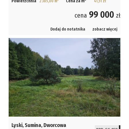
Powierzchnia
2 385,00 m
Cena za m
41,51 zł
99 000
cena
zł
Dodaj do notatnika
zobacz więcej
Lyski,
Sumina,
Dworcowa