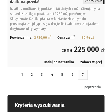
BPP-GS-20
działka na sprzedaż
Działka z możliwością podziału! 80 złotych / m2 Oferujemy na
sprzedaż działkę o powierzchni 2.780 m2, położoną w
Skrzyszowie. Działka płaska, w kształcie zbliżonym do
prostokąta, znajdująca się w drugiej linii zabudowy, z dojazdem
do głównej ulicy. Wymiary ...
2
2
Powierzchnia
2 780,00 m
Cena za m
80,94 zł
225 000
cena
zł
Dodaj do notatnika
zobacz więcej
1
2
3
4
5
6
7
poprzednia
Kryteria wyszukiwania