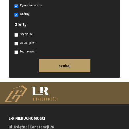
Rynek Pierwotny
wtórny
Oferty
specjalne
ze zdjęciem
bez prowizji
L-R NIERUCHOMOŚCI
ul. Księżnej Konstancji 26