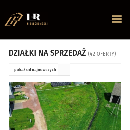
Strona
główna
O
DZIAŁKI NA SPRZEDAŻ
(42 OFERTY)
firmie
Oferty
pokaż od najnowszych
Mieszkan
Domy
Dzialki
Lokale