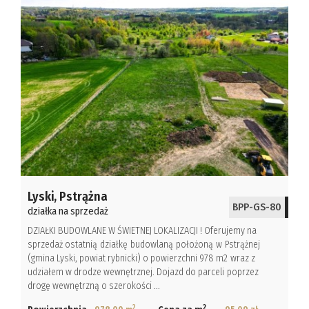
Lyski,
Pstrążna
BPP-GS-80
działka na sprzedaż
DZIAŁKI BUDOWLANE W ŚWIETNEJ LOKALIZACJI ! Oferujemy na
sprzedaż ostatnią działkę budowlaną położoną w Pstrążnej
(gmina Lyski, powiat rybnicki) o powierzchni 978 m2 wraz z
udziałem w drodze wewnętrznej. Dojazd do parceli poprzez
drogę wewnętrzną o szerokości ...
2
2