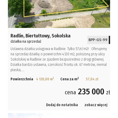
Radlin,
Biertułtowy,
Sokolska
BPP-GS-99
działka na sprzedaż
Ustawna działka usługowa w Radlinie. Tylko 57zł/m2! Oferujemy
na sprzedaż działkę o powierzchni 4.120 m2, położoną przy ulicy
Sokolskiej w Radlinie ze zjazdem bezpośrednio z drogi głównej.
Działka bardzo ustawna, szerokość frontu ok. 67 metrów, niemal
płaska, ...
2
2
Powierzchnia
4 120,00 m
Cena za m
57,04 zł
235 000
cena
zł
Dodaj do notatnika
zobacz więcej