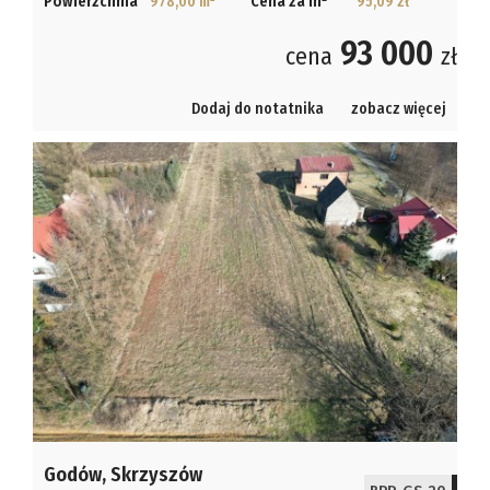
Powierzchnia
978,00 m
Cena za m
95,09 zł
93 000
cena
zł
Dodaj do notatnika
zobacz więcej
Godów,
Skrzyszów