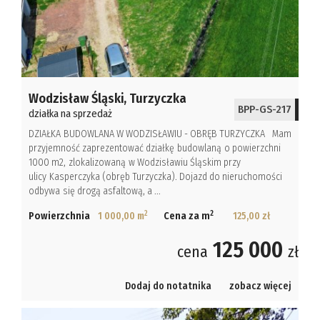
Hale
Obiekty
Kalkulato
Wodzisław Śląski,
Turzyczka
BPP-GS-217
działka na sprzedaż
Kontakt
DZIAŁKA BUDOWLANA W WODZISŁAWIU - OBRĘB TURZYCZKA Mam
przyjemność zaprezentować działkę budowlaną o powierzchni
Notatnik
1000 m2, zlokalizowaną w Wodzisławiu Śląskim przy
ulicy Kasperczyka (obręb Turzyczka). Dojazd do nieruchomości
odbywa się drogą asfaltową, a ...
2
2
Powierzchnia
1 000,00 m
Cena za m
125,00 zł
125 000
cena
zł
Dodaj do notatnika
zobacz więcej