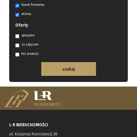
Rynek Pierwotny
wtórny
Oferty
specjalne
ze zdjęciem
bez prowizji
L-R NIERUCHOMOŚCI
ul. Księżnej Konstancji 26