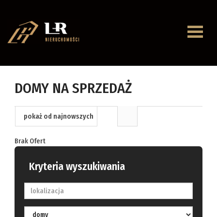
Strona
główna
O
DOMY NA SPRZEDAŻ
firmie
Oferty
pokaż od najnowszych
Mieszkan
Brak Ofert
Domy
Kryteria wyszukiwania
Dzialki
Lokale