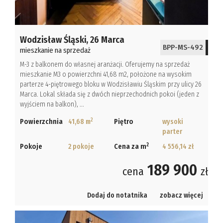
Wodzisław Śląski,
26 Marca
BPP-MS-492
mieszkanie na sprzedaż
M-3 z balkonem do własnej aranżacji. Oferujemy na sprzedaż
mieszkanie M3 o powierzchni 41,68 m2, położone na wysokim
parterze 4-piętrowego bloku w Wodzisławiu Śląskim przy ulicy 26
Marca. Lokal składa się z dwóch nieprzechodnich pokoi (jeden z
wyjściem na balkon), ...
2
Powierzchnia
41,68 m
Piętro
wysoki
parter
2
Pokoje
2 pokoje
Cena za m
4 556,14 zł
189 900
cena
zł
Dodaj do notatnika
zobacz więcej