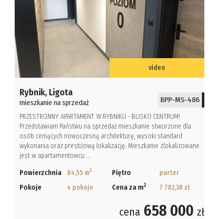
video
Rybnik,
Ligota
BPP-MS-486
mieszkanie na sprzedaż
PRZESTRONNY APARTAMENT W RYBNIKU - BLISKO CENTRUM!
Przedstawiam Państwu na sprzedaż mieszkanie stworzone dla
osób ceniących nowoczesną architekturę, wysoki standard
wykonania oraz prestiżową lokalizację. Mieszkanie zlokalizowane
jest w apartamentowcu ...
2
Powierzchnia
84,55 m
Piętro
parter
2
Pokoje
4 pokoje
Cena za m
7 782,38 zł
658 000
cena
zł