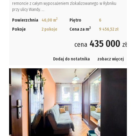
remoncie z całym wyposażeniem zlokalizowanego w Rybniku
przy ulicy Wandy. ...
2
Powierzchnia
46,00 m
Piętro
6
2
Pokoje
2 pokoje
Cena za m
9 456,52 zł
435 000
cena
zł
Dodaj do notatnika
zobacz więcej