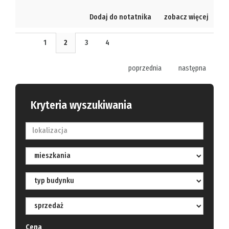
Dodaj do notatnika
zobacz więcej
1
2
3
4
poprzednia
następna
Kryteria wyszukiwania
Cena