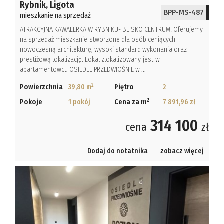
Rybnik,
Ligota
BPP-MS-487
mieszkanie na sprzedaż
ATRAKCYJNA KAWALERKA W RYBNIKU- BLISKO CENTRUM! Oferujemy
na sprzedaż mieszkanie stworzone dla osób ceniących
nowoczesną architekturę, wysoki standard wykonania oraz
prestiżową lokalizację. Lokal zlokalizowany jest w
apartamentowcu OSIEDLE PRZEDWIOŚNIE w ...
2
Powierzchnia
39,80 m
Piętro
2
2
Pokoje
1 pokój
Cena za m
7 891,96 zł
314 100
cena
zł
Dodaj do notatnika
zobacz więcej