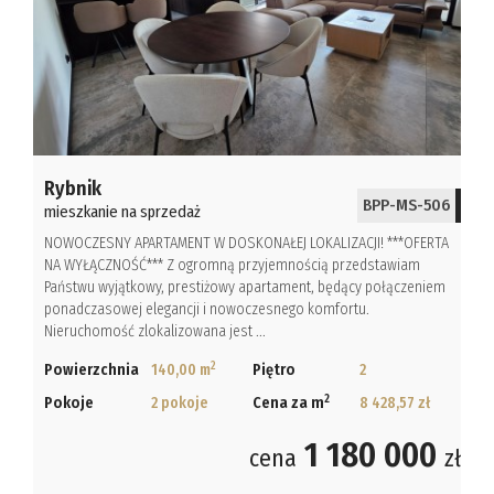
Hale
Obiekty
Kalkulato
Rybnik
Kontakt
BPP-MS-506
mieszkanie na sprzedaż
NOWOCZESNY APARTAMENT W DOSKONAŁEJ LOKALIZACJI! ***OFERTA
Notatnik
NA WYŁĄCZNOŚĆ*** Z ogromną przyjemnością przedstawiam
Państwu wyjątkowy, prestiżowy apartament, będący połączeniem
ponadczasowej elegancji i nowoczesnego komfortu.
Nieruchomość zlokalizowana jest ...
2
Powierzchnia
140,00 m
Piętro
2
2
Pokoje
2 pokoje
Cena za m
8 428,57 zł
1 180 000
cena
zł