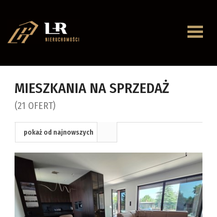
Strona
główna
O
MIESZKANIA NA SPRZEDAŻ
firmie
(21 OFERT)
Oferty
Mieszkan
pokaż od najnowszych
Domy
Dzialki
Lokale