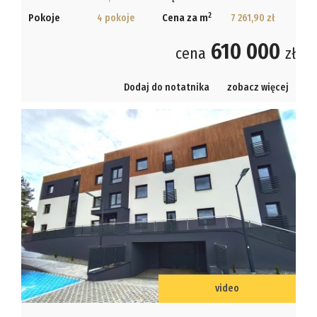
2
Pokoje
4 pokoje
Cena za m
7 261,90 zł
610 000
cena
zł
Dodaj do notatnika
zobacz więcej
video