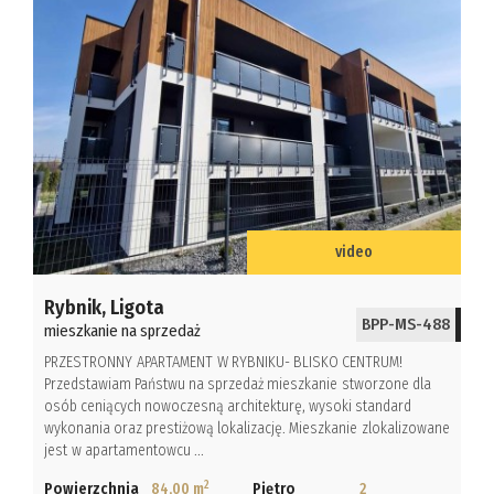
video
Rybnik,
Ligota
BPP-MS-488
mieszkanie na sprzedaż
PRZESTRONNY APARTAMENT W RYBNIKU- BLISKO CENTRUM!
Przedstawiam Państwu na sprzedaż mieszkanie stworzone dla
osób ceniących nowoczesną architekturę, wysoki standard
wykonania oraz prestiżową lokalizację. Mieszkanie zlokalizowane
jest w apartamentowcu ...
2
Powierzchnia
84,00 m
Piętro
2