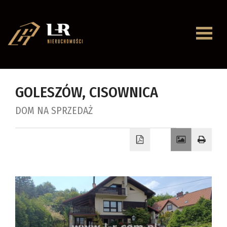
Strona
główna
O
GOLESZÓW,
CISOWNICA
firmie
DOM NA SPRZEDAŻ
Oferty
Mieszkan
Domy
Dzialki
Lokale