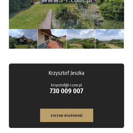
Hale
Obiekty
Kalkulato
Kontakt
Notatnik
Krzysztof Jeszka
krzysztof@l-r.com.pl
730 009 007
zostaw wiadomość