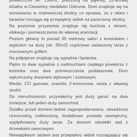
powierzchni ok. 130m2, położoną na pięknej, 11-arowej
działce w Cisownicy niedaleko Ustronia. Dom znajduje się na
wzniesieniu w malowniczej okolicy co sprawia, że z okien i
tarasów rozciąga się przepiękny widok na panoramę okolicy.
Na poziomie przyziemia znajduje się kuchnia z oknem,
ubikacja i pomieszczenia do własnej aranżacji.
Poziom główny to ponad 30 metrowy salon z kominkiem i
wyjściem na duży (ok. 30m2) częściowo zadaszony taras z
murowanym grillem.
Na półpiętrze znajduje się sypialnia i łazienka.
Piętro to dwie sypialnie z nadmuchami ciepłego powietrza z
kominka oraz dwa pomieszczenia poddaszowe. Dom
wykończony drewnem dębowym i sosnowym.
Media: CO gazowe, szambo 2-komorowe, woda z własnej
studni.
Do nieruchomości przynależny jest duży garaż na dwa
mniejsze, lub jeden duży samochód.
Działka przed domem ładnie zagospodarowana, obsadzona
różnorodną roślinnością, dodatkowo posiada zewnętrzny,
wypłytkowany duży taras. Za domem niewielki sad z
drzewkami owocowymi.
Niewątpliwym atutem jest przepiękny widok rozciągający się