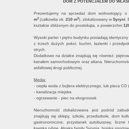
DOM Z POTENCJAŁEM DO WŁAS
Prezentujemy na sprzedaż dom wolnostojący o 
2
2
m
(całkowita ok.
210 m
),
zlokalizowany w
Syryni
. 
kształcie zbliżonym do prostokąta, o powierzchni
12
Wysoki parter i piętro budynku posiadają identyczny
z trzech dużych pokoi, kuchni, łazienki i przedp
strych.
Dodatkowo na działce znajdują się również: piętro
kanałem samochodowym oraz altana. Nieruchomo
asfaltowej drogi publicznej.
Media:
- ciepła woda z bojlera elektrycznego, lub pieca CO
- kanalizacja miejska
-
ogrzewanie - piec na ekogroszek
Nieruchomość zlokalizowana jest pośród zabud
znajdują się sklepy, szkoła, przedszkole, dom kult
gastronomiczne, przystanek autobusowy, liczne
łowiska rybne, Alpaka family Syrynia, boiska sportow