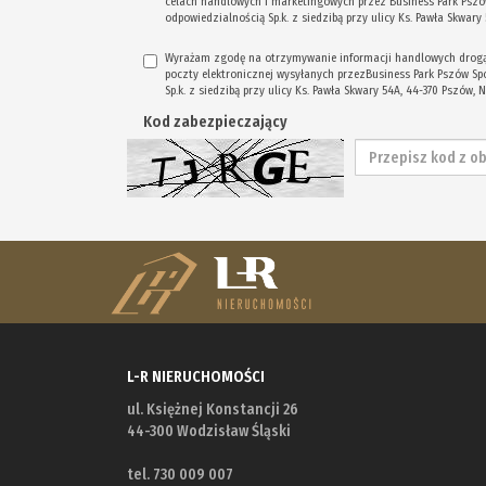
celach handlowych i marketingowych przez Business Park Pszó
odpowiedzialnością Sp.k. z siedzibą przy ulicy Ks. Pawła Skwary
Wyrażam zgodę na otrzymywanie informacji handlowych drogą 
poczty elektronicznej wysyłanych przezBusiness Park Pszów S
Sp.k. z siedzibą przy ulicy Ks. Pawła Skwary 54A, 44-370 Pszów, 
Kod zabezpieczający
L-R NIERUCHOMOŚCI
ul. Księżnej Konstancji 26
44-300 Wodzisław Śląski
tel. 730 009 007