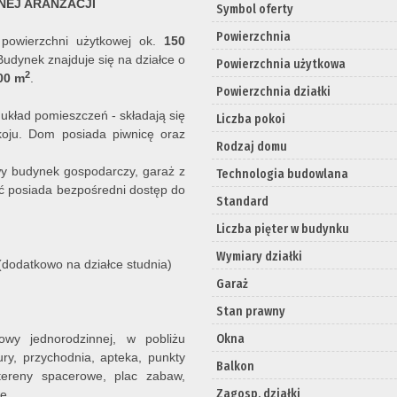
NEJ ARANŻACJI
Symbol oferty
Powierzchnia
powierzchni użytkowej ok.
150
Budynek znajduje się na działce o
Powierzchnia użytkowa
2
00 m
.
Powierzchnia działki
 układ pomieszczeń - składają się
Liczba pokoi
okoju. Dom posiada piwnicę oraz
Rodzaj domu
wy budynek gospodarczy, garaż z
Technologia budowlana
ść
posiada bezpośredni dostęp do
Standard
Liczba pięter w budynku
Wymiary działki
 (dodatkowo na działce studnia)
Garaż
Stan prawny
owy jednorodzinnej, w pobliżu
Okna
ury, przychodnia, apteka, punkty
Balkon
 tereny spacerowe, plac zabaw,
Zagosp. działki
e.