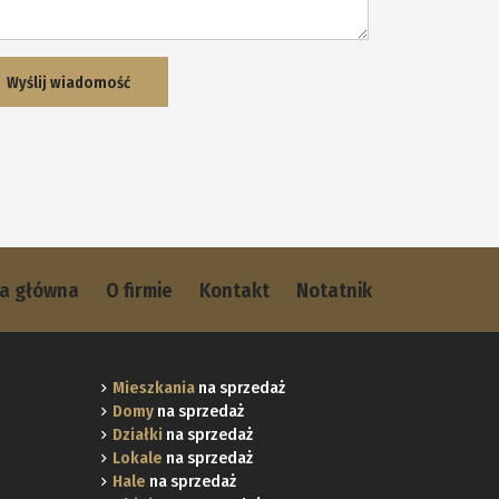
na główna
O firmie
Kontakt
Notatnik
Mieszkania
na sprzedaż
Domy
na sprzedaż
Działki
na sprzedaż
Lokale
na sprzedaż
Hale
na sprzedaż