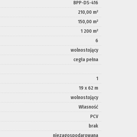
BPP-DS-416
210,00 m²
150,00 m²
1 200 m²
6
wolnostojący
cegła pełna
1
19 x 62 m
wolnostojący
Własność
PCV
brak
niezagospodarowana