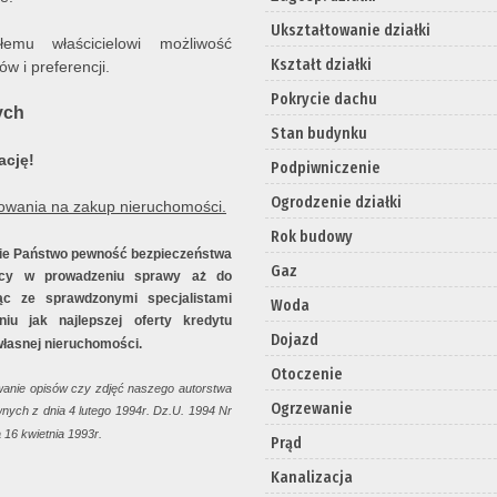
Ukształtowanie działki
mu właścicielowi możliwość
Kształt działki
łów i
preferencji
.
Pokrycie dachu
ych
Stan budynku
ację!
Podpiwniczenie
Ogrodzenie działki
owania na zakup nieruchomości.
Rok budowy
ie Państwo pewność bezpieczeństwa
Gaz
mocy w prowadzeniu sprawy aż do
ąc ze sprawdzonymi specjalistami
Woda
u jak najlepszej oferty kredytu
Dojazd
własnej nieruchomości.
Otoczenie
wanie opisów czy zdjęć naszego autorstwa
Ogrzewanie
nych z dnia 4 lutego 1994r. Dz.U. 1994 Nr
 16 kwietnia 1993r.
Prąd
Kanalizacja