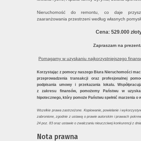
Nieruchomość do remontu, co daje przyszłe
zaaranżowania przestrzeni według własnych pomys
Cena: 529.000 złot
Zapraszam na prezent
Pomagamy w uzyskaniu najkorzystniejszego finans
Korzystając z pomocy naszego Biura Nieruchomości mac
przeprowadzenia transakcji oraz profesjonalnej po
podpisania umowy i przekazania lokalu. Współpracuj
z zakresu finansów, pomożemy Państwu w uzyskani
hipotecznego, który pomoże Państwu spełnić marzenia o 
Wszelkie prawa zastrzeżone. Kopiowanie, powielanie i wykorzysty
zabronione, zgodnie z ustawą o prawie autorskim i prawach pokrew
24 poz. 83 oraz ustawie o zwalczaniu nieuczciwej konkurencji z dnia
Nota prawna