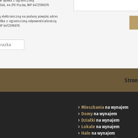
w Spółka z ograniczoną
 54A, 44-370 Pszów, NIP 6472590070.
elektroniczną na podany powyżej adres
półka z ograniczoną odpowiedzialnością
NIP 6472590070.
Stro
Mieszkania
na wynajem
Domy
na wynajem
Działki
na wynajem
Lokale
na wynajem
Hale
na wynajem