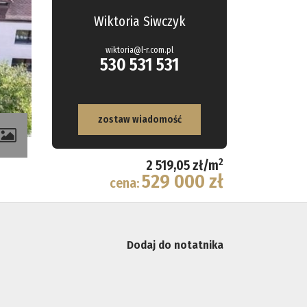
Wiktoria Siwczyk
wiktoria@l-r.com.pl
530 531 531
zostaw wiadomość
2
2 519,05 zł/m
529 000 zł
cena:
Dodaj do notatnika