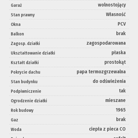
wolnostojący
Garaż
Własność
Stan prawny
PCV
Okna
brak
Balkon
zagospodarowana
Zagosp. działki
płaska
Ukształtowanie działki
prostokąt
Kształt działki
papa termozgrzewalna
Pokrycie dachu
do odświeżenia
Stan budynku
tak
Podpiwniczenie
mieszane
Ogrodzenie działki
1965
Rok budowy
brak
Gaz
ciepła z pieca CO
Woda