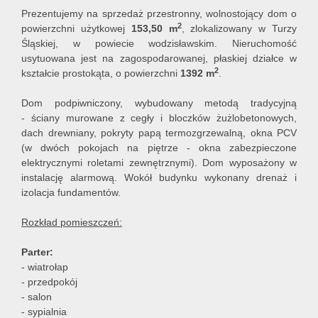
Prezentujemy na sprzedaż przestronny, wolnostojący dom o
2
powierzchni użytkowej
153,50
m
, zlokalizowany w Turzy
Śląskiej, w powiecie wodzisławskim. Nieruchomość
usytuowana jest na zagospodarowanej, płaskiej działce w
2
kształcie prostokąta, o powierzchni
1392
m
.
Dom podpiwniczony, wybudowany metodą tradycyjną
- ściany murowane z cegły i bloczków żużlobetonowych,
dach drewniany, pokryty papą termozgrzewalną, okna PCV
(w dwóch pokojach na piętrze - okna zabezpieczone
elektrycznymi roletami zewnętrznymi). Dom wyposażony w
instalację alarmową. Wokół budynku wykonany drenaż i
izolacja fundamentów.
Rozkład pomieszczeń:
Parter:
- wiatrołap
- przedpokój
- salon
- sypialnia