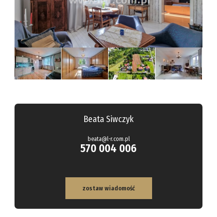
Hale
Obiekty
Kalkulato
Kontakt
Notatnik
Beata Siwczyk
beata@l-r.com.pl
570 004 006
zostaw wiadomość