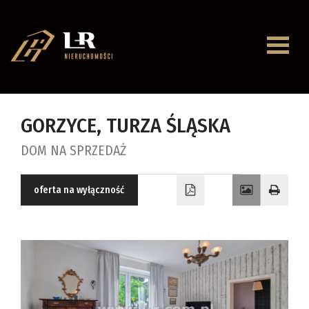
Strona
główna
O
GORZYCE,
TURZA ŚLĄSKA
firmie
DOM NA SPRZEDAŻ
Oferty
Mieszkan
oferta na wyłączność
Domy
Dzialki
Lokale