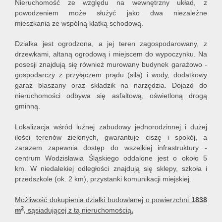
Nieruchomość ze względu na wewnętrzny układ, z
powodzeniem może służyć jako dwa niezależne
mieszkania
ze wspólną klatką schodową.
Działka jest ogrodzona, a jej teren zagospodarowany,
z
drzewkami,
altaną ogrodową i miejscem do wypoczynku. Na
posesji
znajdują się również murowany budynek garażowo -
gospodarczy z przyłączem prądu (siła) i wody, dodatkowy
garaż blaszany oraz składzik na narzędzia
. Dojazd do
nieruchomości odbywa się asfaltową, oświetloną drogą
gminną.
Lokalizacja wśród luźnej zabudowy jednorodzinnej i dużej
ilości terenów zielonych, gwarantuje ciszę i spokój, a
zarazem zapewnia dostęp do wszelkiej infrastruktury -
centrum Wodzisławia Śląskiego oddalone jest o około 5
km. W niedalekiej odległości znajdują się sklepy, szkoła i
przedszkole (ok. 2 km), przystanki komunikacji miejskiej.
Możliwość dokupienia działki budowlanej
o powierzchni
1838
2
m
,
sąsiadującej z tą nieruchomością
.