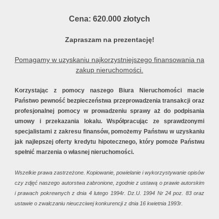
Cena: 620
.000
złotych
Zapraszam na prezentację!
Pomagamy w uzyskaniu najkorzystniejszego finansowania na
zakup nieruchomości.
Korzystając z pomocy naszego Biura Nieruchomości macie
Państwo pewność bezpieczeństwa przeprowadzenia transakcji oraz
profesjonalnej pomocy w prowadzeniu sprawy aż do podpisania
umowy i przekazania lokalu. Współpracując ze sprawdzonymi
specjalistami z zakresu finansów, pomożemy Państwu w uzyskaniu
jak najlepszej oferty kredytu hipotecznego, który pomoże Państwu
spełnić marzenia o własnej nieruchomości.
Wszelkie prawa zastrzeżone. Kopiowanie, powielanie i wykorzystywanie opisów
czy zdjęć naszego autorstwa zabronione, zgodnie z ustawą o prawie autorskim
i prawach pokrewnych z dnia 4 lutego 1994r. Dz.U. 1994 Nr 24 poz. 83 oraz
ustawie o zwalczaniu nieuczciwej konkurencji z dnia 16 kwietnia 1993r.