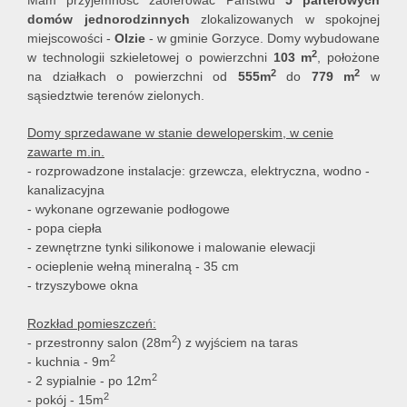
Mam przyjemność zaoferować Państwu
5
parterowych
domów jednorodzinnych
zlokalizowanych w spokojnej
miejscowości -
Olzie
- w gminie Gorzyce. Domy wybudowane
2
w technologii szkieletowej o powierzchni
103 m
, położone
2
2
na działkach o powierzchni od
555m
do
779 m
w
sąsiedztwie terenów zielonych.
Domy sprzedawane w stanie deweloperskim, w cenie
zawarte m.in.
- rozprowadzone instalacje: grzewcza, elektryczna, wodno -
kanalizacyjna
- wykonane ogrzewanie podłogowe
- popa ciepła
- zewnętrzne tynki silikonowe i malowanie elewacji
- ocieplenie wełną mineralną - 35 cm
- trzyszybowe okna
Rozkład pomieszczeń:
2
- przestronny salon (28m
) z wyjściem na taras
2
- kuchnia - 9m
2
- 2 sypialnie - po 12m
2
- pokój - 15m