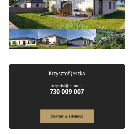
Hale
Obiekty
Kalkulato
Kontakt
Notatnik
Krzysztof Jeszka
krzysztof@l-r.com.pl
730 009 007
zostaw wiadomość