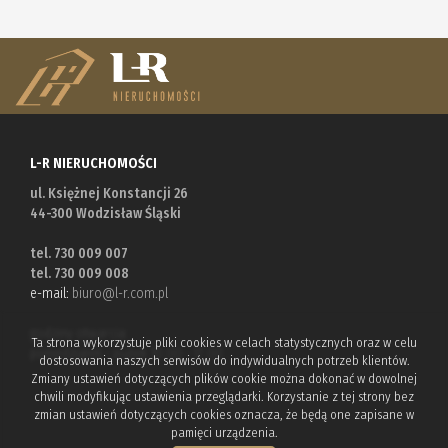
L-R NIERUCHOMOŚCI
ul. Księżnej Konstancji 26
44-300 Wodzisław Śląski
tel. 730 009 007
tel. 730 009 008
e-mail:
biuro@l-r.com.pl
godziny otwarcia:
Ta strona wykorzystuje pliki cookies w celach statystycznych oraz w celu
poniedziałek - piątek 10.00 - 17.00
dostosowania naszych serwisów do indywidualnych potrzeb klientów.
Zmiany ustawień dotyczących plików cookie można dokonać w dowolnej
chwili modyfikując ustawienia przeglądarki. Korzystanie z tej strony bez
zmian ustawień dotyczących cookies oznacza, że będą one zapisane w
pamięci urządzenia.