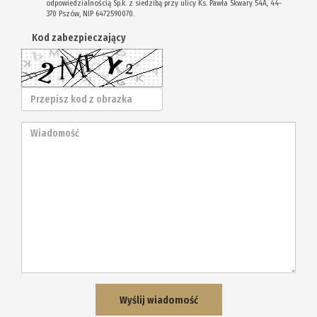
odpowiedzialnością Sp.k. z siedzibą przy ulicy Ks. Pawła Skwary 54A, 44-
370 Pszów, NIP 6472590070.
Kod zabezpieczający