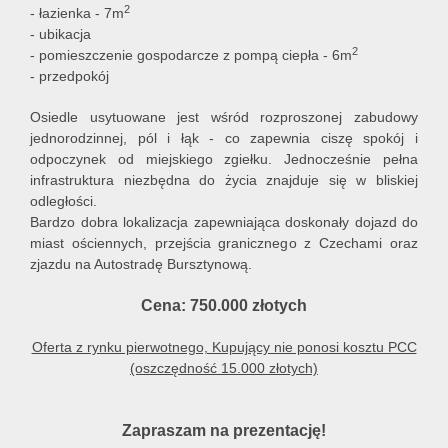
2
- łazienka - 7m
- ubikacja
2
- pomieszczenie gospodarcze z pompą ciepła - 6m
- przedpokój
Osiedle usytuowane jest wśród rozproszonej zabudowy
jednorodzinnej, pól i łąk - co zapewnia ciszę spokój i
odpoczynek od miejskiego zgiełku. Jednocześnie
pełna
infrastruktura niezbędna do życia znajduje się w bliskiej
odległości.
Bardzo dobra lokalizacja zapewniająca doskonały dojazd do
miast ościennych, przejścia granicznego z Czechami oraz
zjazdu na Autostradę Bursztynową.
Cena: 750.000 złotych
Oferta z rynku pierwotnego, Kupujący nie ponosi kosztu PCC
(oszczędność 15.000 złotych)
Zapraszam na prezentację!