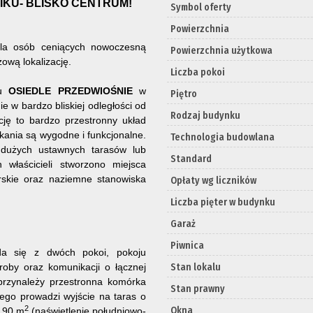
KU- BLISKO CENTRUM!
Symbol oferty
Powierzchnia
dla osób ceniących nowoczesną
Powierzchnia użytkowa
żową lokalizację.
Liczba pokoi
cu
OSIEDLE PRZEDWIOŚNIE
w
Piętro
e w bardzo bliskiej odległości od
Rodzaj budynku
cję to bardzo przestronny układ
ania są wygodne i funkcjonalne.
Technologia budowlana
 dużych ustawnych tarasów lub
Standard
 właścicieli stworzono miejsca
rskie oraz naziemne stanowiska
Opłaty wg liczników
Liczba pięter w budynku
Garaż
Piwnica
da się z dwóch pokoi, pokoju
oby oraz komunikacji o łącznej
Stan lokalu
przynależy przestronna komórka
Stan prawny
ego prowadzi wyjście na taras o
2
Okna
9,90 m
(naświetlenie południowo-