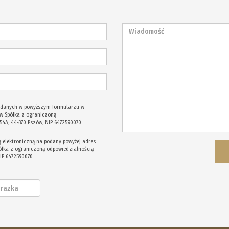
odanych w powyższym formularzu w
w Spółka z ograniczoną
 54A, 44-370 Pszów, NIP 6472590070.
elektroniczną na podany powyżej adres
półka z ograniczoną odpowiedzialnością
NIP 6472590070.