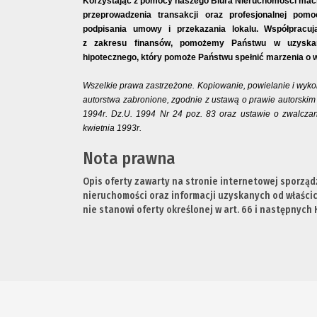
Korzystając z pomocy naszego Biura Nieruchomości mac
przeprowadzenia transakcji oraz profesjonalnej po
podpisania umowy i przekazania lokalu. Współpracuj
z zakresu finansów, pomożemy Państwu w uzyskani
hipotecznego, który pomoże Państwu spełnić marzenia o 
Wszelkie prawa zastrzeżone. Kopiowanie, powielanie i wyko
autorstwa zabronione, zgodnie z ustawą o prawie autorskim
1994r. Dz.U. 1994 Nr 24 poz. 83 oraz ustawie o zwalczan
kwietnia 1993r.
Nota prawna
Opis oferty zawarty na stronie internetowej sporząd
nieruchomości oraz informacji uzyskanych od właścici
nie stanowi oferty określonej w art. 66 i następnych K