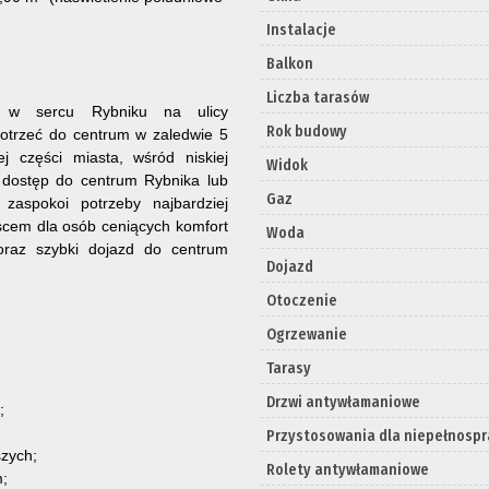
Instalacje
Balkon
Liczba tarasów
t w sercu Rybniku na ulicy
Rok budowy
dotrzeć do centrum w zaledwie 5
j części miasta, wśród niskiej
Widok
 dostęp do centrum Rybnika lub
Gaz
zaspokoi potrzeby najbardziej
scem dla osób ceniących komfort
Woda
oraz szybki dojazd do centrum
Dojazd
Otoczenie
Ogrzewanie
Tarasy
Drzwi antywłamaniowe
;
Przystosowania dla niepełnosp
szych;
Rolety antywłamaniowe
m;