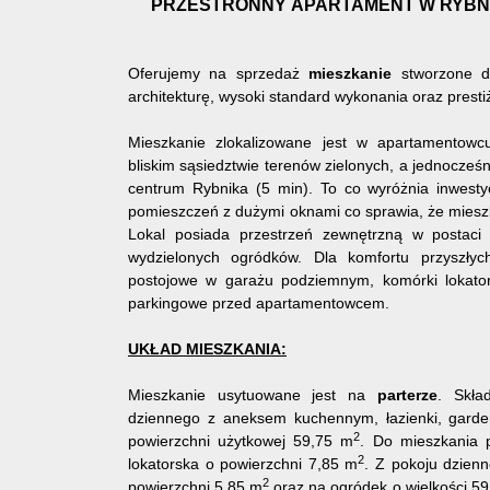
PRZESTRONNY APARTAMENT W RYBNI
Oferujemy na sprzedaż
mieszkanie
stworzone 
architekturę, wysoki standard wykonania oraz presti
Mieszkanie zlokalizowane jest w apartamentow
bliskim sąsiedztwie terenów zielonych, a jednocześni
centrum Rybnika (5 min). To co wyróżnia inwesty
pomieszczeń z dużymi oknami co sprawia, że mieszk
Lokal posiada przestrzeń zewnętrzną w postaci
wydzielonych ogródków. Dla komfortu przyszłych
postojowe w garażu podziemnym, komórki lokato
parkingowe przed apartamentowcem.
UKŁAD MIESZKANIA:
Mieszkanie usytuowane jest na
parterze
. Skła
dziennego z aneksem kuchennym, łazienki, garder
2
powierzchni użytkowej 59,75 m
. Do mieszkania 
2
lokatorska o powierzchni 7,85 m
. Z pokoju dzienn
2
powierzchni 5,85 m
oraz na ogródek o wielkości 5