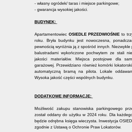
- własny ogródek/ taras i miejsce parkingowe;
- gwarancja wysokiej jakości.
BUDYNEK:
Apartamentowiec
OSIEDLE PRZEDWIOŚNIE
to tr
roku. Bryła budynku jest nowoczesna, ponadcza
pewnością wyróżnia ją z spośród innych. Niezwykle 
balustradami wykończone pochwytem ze stali ni
jakości materiałów. Miejsca postojowe dla sa
garażowej. Przewidziano również komórki lokatorsk
automatyczną bramą na pilota. Lokale oddawan
Wysoka jakość części wspólnych budynku.
DODATKOWE INFORMACJE:
Możliwość zakupu stanowiska parkingowego pr
został oddany do użytku w 2024 roku. Dla każdeg
będzie odrębna księga wieczysta. Inwestycja OS
zgodnie z Ustawą o Ochronie Praw Lokatorów.