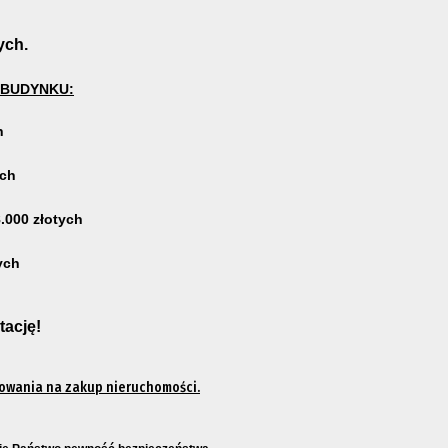
ych.
 BUDYNKU:
h
ych
.000 złotych
ych
tację!
owania na zakup nieruchomości.