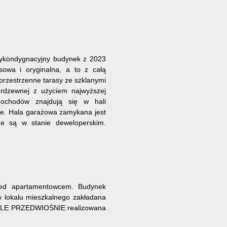
zykondygnacyjny budynek z 2023
sowa i oryginalna, a to z całą
przestrzenne tarasy ze szklanymi
erdzewnej z użyciem najwyższej
mochodów znajdują się w hali
ie. Hala garażowa zamykana jest
e są w stanie deweloperskim.
zed apartamentowcem. Budynek
o lokalu mieszkalnego zakładana
IEDLE PRZEDWIOŚNIE realizowana