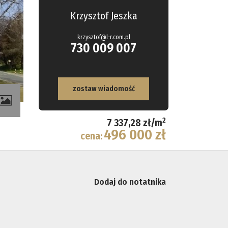
Krzysztof Jeszka
krzysztof@l-r.com.pl
730 009 007
zostaw wiadomość
2
7 337,28 zł/m
496 000 zł
cena:
Dodaj do notatnika