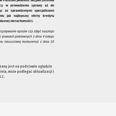
ie Państwo pewność bezpieczeństwa
mocy w prowadzeniu sprawy aż do
ąc ze sprawdzonymi specjalistami
u jak najlepszej oferty kredytu
własnej nieruchomości.
rzystywanie opisów czy zdjęć naszego
 i prawach pokrewnych z dnia 4 lutego
iu nieuczciwej konkurencji z dnia 16
zany jest na podstawie oględzin
ela, może podlegać aktualizacji i
.C.